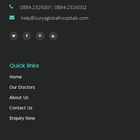
0884 2326001, 0884-2326002
help@suryaglobalhospitals.com
Quick links
Home
Our Doctors
About Us
Contact Us
Enquiry Now