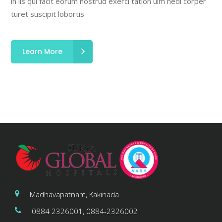
in iis qui facit eorum nostrud exerci tation ulm hedi corper
turet suscipit lobortis
Learn More
Madhavapatnam, Kakinada
0884 2326001, 0884-2326002